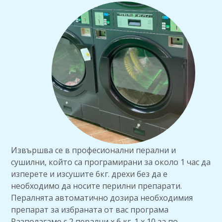
Извършва се в професионални перални и
сушилни, който са програмирани за около 1 час да
изперете и изсушите 6кг. дрехи без да е
необходимо да носите перилни препарати.
Пералнята автоматично дозира необходимия
препарат за избраната от вас програма
Разполагаме с 2 перални х 6 кг. 1 х 10 за по