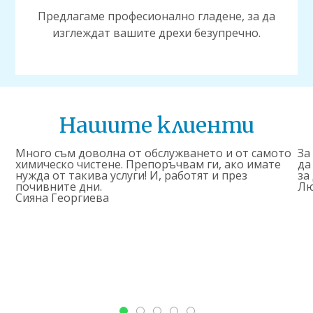
Предлагаме професионално гладене, за да
изглеждат вашите дрехи безупречно.
Нашите клиенти
Много съм доволна от обслужването и от самото
За
химическо чистене. Препоръчвам ги, ако имате
да
нужда от такива услуги! И, работят и през
за
почивните дни.
Лю
Сияна Георгиева