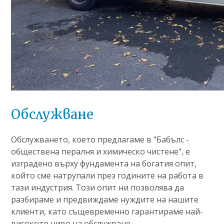
Обслужване
Обслужването, което предлагаме в "Бабълс -
обществена пералня и химическо чистене", е
изградено върху фундамента на богатия опит,
който сме натрупали през годините на работа в
тази индустрия. Този опит ни позволява да
разбираме и предвиждаме нуждите на нашите
клиенти, като същевременно гарантираме най-
високото ниво на обслужване