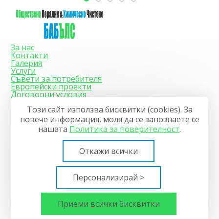
За нас
Контакти
Галерия
Услуги
Съвети за потрeбителя
Европейски проекти
Договорни условия
Цени
Този сайт използва бисквитки (cookies). За
Пералня и химическо чистене Бъбълс
Адрес
повече информация, моля да се запознаете се
Варна, ул. Братя Бъкстон 30
нашaтa
Политика за поверителност
.
Телефон
+359 89 852 25 87
Последвайте ни
Откажи всички
Facebook
Instagram
© 2024—2026 Пералня Бъбълс
Персонализирай >
Общи условия
Политика за поверителност
Управление на бисквитките
Приеми всички бисквитки
Карта на сайта
Изработка на сайт върху
Creativiso® Xpress™