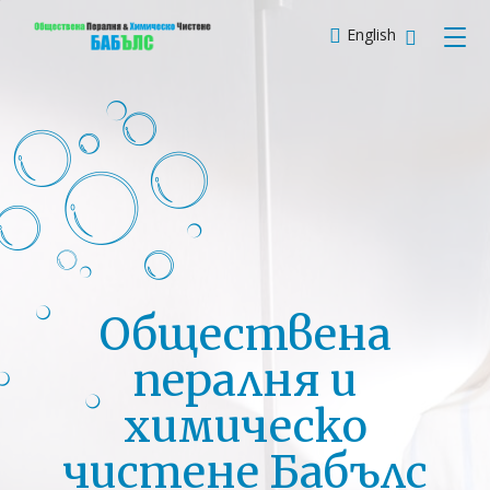
English
+359 89
Обществена
пералня и
химическо
чистене Бабълс